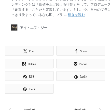
Post
Share
Hatena
Pocket
RSS
feedly
Pin it