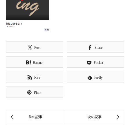
Post
Share
Hatena
Pocket
RSS
feedly
Pin it