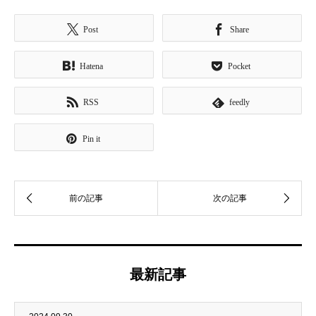
Post
Share
Hatena
Pocket
RSS
feedly
Pin it
最新記事